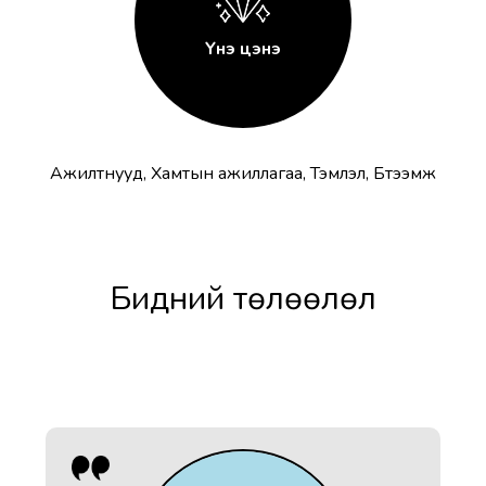
Үнэ цэнэ
Ажилтнууд, Хамтын ажиллагаа, Тэмүүлэл, Бүтээмж
Бидний төлөөлөл