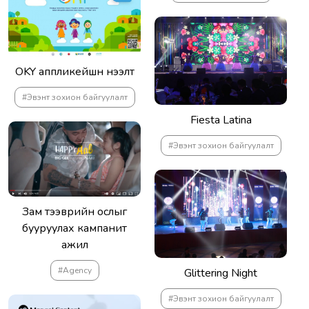
OKY аппликейшн нээлт
#Эвэнт зохион байгуулалт
Fiesta Latina
#Эвэнт зохион байгуулалт
Зам тээврийн ослыг
бууруулах кампанит
ажил
#Agency
Glittering Night
#Эвэнт зохион байгуулалт