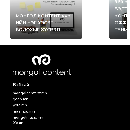
360 К
БЭЛТ
МОНГОЛ КОНТЕНТ ХХК-
КОНТ
ИЙН НЭГ ХЭСЭГ
ОФФИ
БОЛОХЫГ ХҮСВЭЛ...
ТАНИ
Вэбсайт
mongolcontent.mn
gogo.mn
yolo.mn
maamuu.mn
mongolmusic.mn
Хаяг