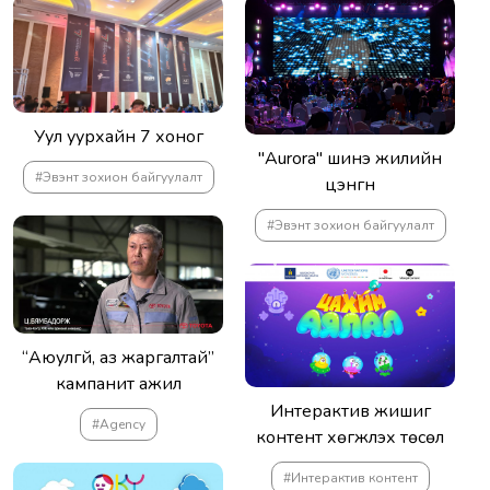
Уул уурхайн 7 хоног
"Aurora" шинэ жилийн
#Эвэнт зохион байгуулалт
цэнгүүн
#Эвэнт зохион байгуулалт
“Аюулгүй, аз жаргалтай”
кампанит ажил
Интерактив жишиг
#Agency
контент хөгжүүлэх төсөл
#Интерактив контент