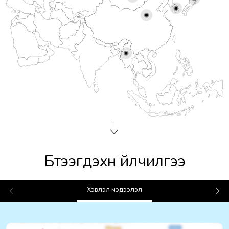
Бүтээгдэхүүн үйлчилгээ
Хэвлэл мэдээлэл