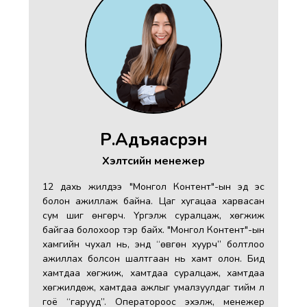
Р.Адъяасүрэн
Хэлтсийн менежер
ил
12 дахь жилдээ "Монгол Контент"-ын эд эс
лын
болон ажиллаж байна. Цаг хугацаа харвасан
оёр
сум шиг өнгөрч. Үргэлж суралцаж, хөгжиж
гоо
байгаа болохоор тэр байх. "Монгол Контент"-ын
сөж
хамгийн чухал нь, энд “өвгөн хуурч” болтлоо
хээ
ажиллах болсон шалтгаан нь хамт олон. Бид
д ч
хамтдаа хөгжиж, хамтдаа суралцаж, хамтдаа
лаг
хөгжилдөж, хамтдаа ажлыг умалзуулдаг тийм л
гын
гоё “гарууд”. Оператороос эхэлж, менежер