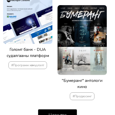
Голомт банк - DUA
судалгааны платформ
#Программ хөгжүүлэлт
"Бумеранг" антологи
кино
#Продюсинг
Цааш үзэх