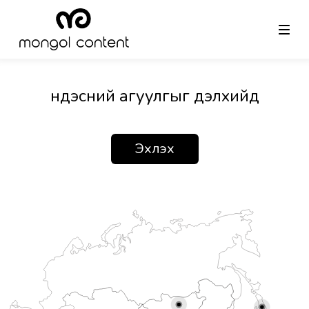
Үндэсний агуулгыг дэлхийд
Эхлэх