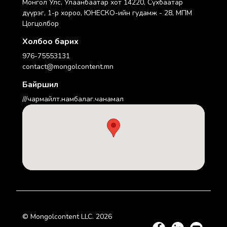
Монгол Улс, Улаанбаатар хот 14220, Сүхбаатар
дүүрэг, 1-р хороо, ЮНЕСКО-ийн гудамж - 28, МПМ
Цогцолбор
Холбоо барих
976-75553131
contact@mongolcontent.mn
Байршил
///чармайлт.намбалаг.чанамал
© Mongolcontent LLC.
2026