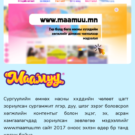
Сургуулийн өмнөх насны хүүхдүүдийн чөлөөт цагт
зориулсан сургамжит үлгэр, дуу, шүлэг зэрэг боловсрол
хөгжлийн контентыг болон эцэг, эх, асран
хамгаалагчдад зориулсан зөвлөгөө мэдээллийг
www.maamuu.mn сайт 2017 оноос эхлэн өдөр бүр танд