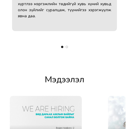
нт"
хүртлээ мэргэжлийн төдийгүй хувь хүний хувьд
ран
олон зүйлийг суралцаж, түүнийгээ хэрэгжүүлж
элж
явна даа.
мж,
ээр
Мэдээлэл