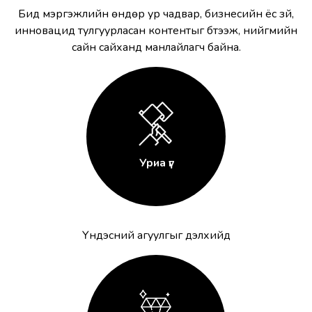
Бид мэргэжлийн өндөр ур чадвар, бизнесийн ёс зүй,
инновацид тулгуурласан контентыг бүтээж, нийгмийн
сайн сайханд манлайлагч байна.
Уриа үг
Үндэсний агуулгыг дэлхийд